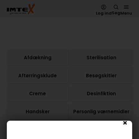
Søg
Log ind
Menu
Afdækning
Sterilisation
Aftørringsklude
Besøgskitler
Creme
Desinfiktion
Handsker
Personlig værnemidler