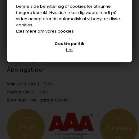
Denne side benytter sig af cookies for at kunne
fungere korrekt. Hvis du klikker dig videre rundt på
ImteX Aps
siden accepterer du automatisk at vi benytter disse
cookies.
Vallensbækvej 18 B
Læs mere om vores cookies
2605 Brøndby
.
Cookie politik
Phone: +45 3645 4591
her
E-mail: Sales@imtex.dk
CVR: DK-31601363
Åbningstider
Man-Tors: 08:00 - 16:00
Fredag: 08:00 - 13:00
Weekend + helligdage: Lukket