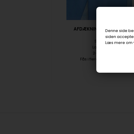
AFDÆKNINGSSTYKKER
Denne side beny
siden accepter
Steril
Læs mere om 
Latexfri
2-lags
Fås i flere størrelser