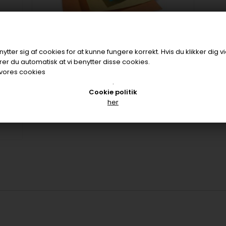
BAKKEPAPIR
tter sig af cookies for at kunne fungere korrekt. Hvis du klikker dig v
er du automatisk at vi benytter disse cookies.
Størrelse 18x28 cm
vores cookies
Fås i flere farver
.
Cookie politik
her