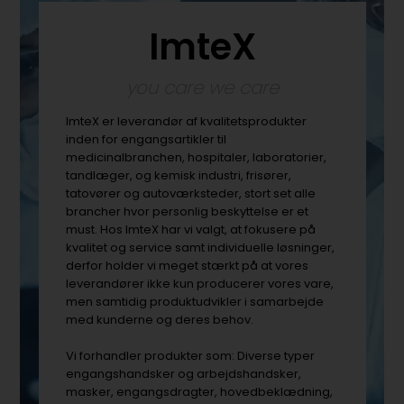
ImteX
you care we care
ImteX er leverandør af kvalitetsprodukter
inden for engangsartikler til
medicinalbranchen, hospitaler, laboratorier,
tandlæger, og kemisk industri, frisører,
tatovører og autoværksteder, stort set alle
brancher hvor personlig beskyttelse er et
must. Hos ImteX har vi valgt, at fokusere på
kvalitet og service samt individuelle løsninger,
derfor holder vi meget stærkt på at vores
leverandører ikke kun producerer vores vare,
men samtidig produktudvikler i samarbejde
med kunderne og deres behov.
Vi forhandler produkter som: Diverse typer
engangshandsker og arbejdshandsker,
masker, engangsdragter, hovedbeklædning,