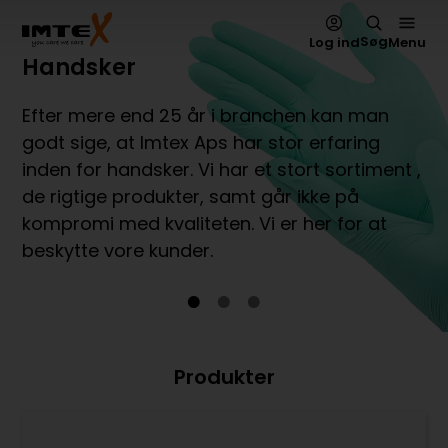
Søg
Log ind
Menu
Handsker
Laboratorie / Pharma / Biotek
Renrum / Cleanroom
Efter mere end 25 år i branchen kan man
Imtex Aps har et bredt sortiment inden for
Imtex Aps er gennem tiden blevet en seriøs
godt sige, at Imtex Aps har stor erfaring
personlig beskyttelse, klude, handsker,
forhandler af produkter inden for renrum. Vi
inden for handsker. Vi har et stort sortiment ,
masker, dragter samt andre produkter, steril
producerer, samt leverer kvalitet. I
de rigtige produkter, samt går ikke på
som usteril. Vi ønsker, at kombinere kvalitet
samarbejde med kunderne udvikles nye og
kompromi med kvaliteten. Vi er her for at
med pris, og sikkerhed for leverancer.
specielle produkter som passer til kundens
beskytte vore kunder.
behov.
Produkter