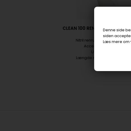
CLEAN 100 RENRUMSHANDSKE
Denne side beny
siden accepter
Nitril renrumshandske.
Læs mere om 
Acceleratorfri
Usteril
Længde min. 300 mm.