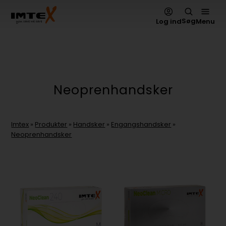
Søg
Log ind
Menu
Neoprenhandsker
Imtex
»
Produkter
»
Handsker
»
Engangshandsker
»
Neoprenhandsker