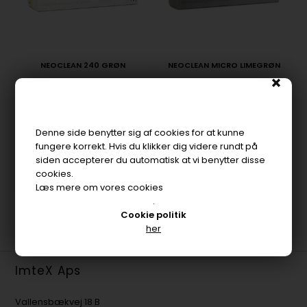
NEOCLEAN 240 GRØN
NEOCLEAN MICRO LIMEGRØN
Neoprenhandske.
Neoprenhandske
Velegnet til bla.
Perfekt til bla. tandlæger,
tandlæger, laboratorier,
laboratorier, fødevarer.
hospitaler.
Længde 240 mm.
Denne side benytter sig af cookies for at kunne
Længde min. 240 mm.
fungere korrekt. Hvis du klikker dig videre rundt på
siden accepterer du automatisk at vi benytter disse
cookies.
Læs mere om vores cookies
.
Cookie politik
her
ImteX Aps
Vallensbækvej 18 B